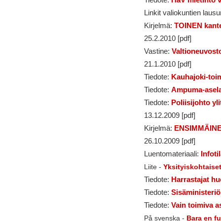
Linkit valiokuntien lausu
Kirjelmä:
TOINEN kante
25.2.2010 [pdf]
Vastine:
Valtioneuvost
21.1.2010 [pdf]
Tiedote:
Kauhajoki-toi
Tiedote:
Ampuma-asela
Tiedote:
Poliisijohto y
13.12.2009 [pdf]
Kirjelmä:
ENSIMMÄINEN 
26.10.2009 [pdf]
Luentomateriaali:
Infot
Liite -
Yksityiskohtaise
Tiedote:
Harrastajat hu
Tiedote:
Sisäministeriö
Tiedote:
Vain toimiva as
På svenska -
Bara en f