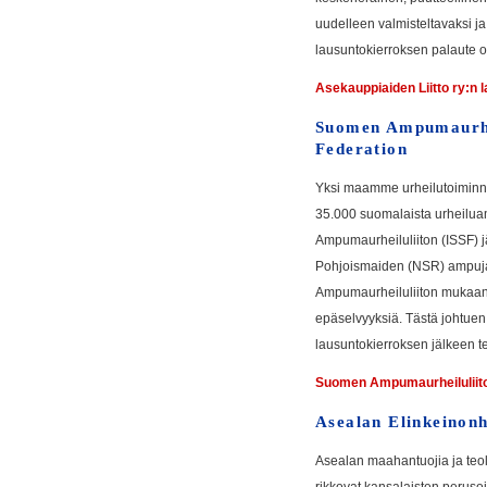
uudelleen valmisteltavaksi ja 
lausuntokierroksen palaute on
Asekauppiaiden Liitto ry:n 
Suomen Ampumaurheil
Federation
Yksi maamme urheilutoiminna
35.000 suomalaista urheilu
Ampumaurheiluliiton (ISSF) j
Pohjoismaiden (NSR) ampujainli
Ampumaurheiluliiton mukaan la
epäselvyyksiä. Tästä johtuen l
lausuntokierroksen jälkeen te
Suomen Ampumaurheiluliito
Asealan Elinkeinonh
Asealan maahantuojia ja teoll