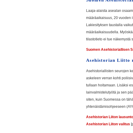
Laaja-alaista asealan osaam
määräaikaisuus, 20 vuoden ik
Lakiesityksen taustalla vaiku
määräaikaisuudella. Myöskää
tilastotieto ei tue näkemystä s
Suomen Asehistoriallisen S
Asehistorian Liitto 
Asehistoriallisten seurojen 
askeleen verran kohti poliisiv
tullaan hoitamaan. Lisäksi esi
lainvalmistelutyötä ja sen pä
siten, kuin Suomessa on tähän
yhtenäistämisohjeeseen (AYO
Asehistorian Liiton lausunt
Asehistorian Liiton valitus
[