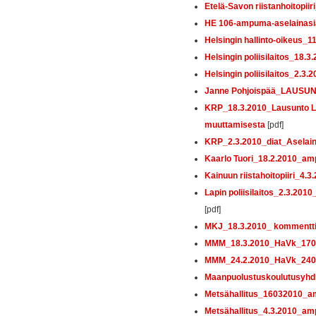
Etelä-Savon riistanhoitopii
HE 106-ampuma-aselainasia
Helsingin hallinto-oikeus
Helsingin poliisilaitos_18.
Helsingin poliisilaitos_2.3
Janne Pohjoispää_LAUSUN
KRP_18.3.2010_Lausunto La
muuttamisesta
[pdf]
KRP_2.3.2010_diat_Aselai
Kaarlo Tuori_18.2.2010_a
Kainuun riistahoitopiiri_4
Lapin poliisilaitos_2.3.201
[pdf]
MKJ_18.3.2010_ kommentti
MMM_18.3.2010_HaVk_170
MMM_24.2.2010_HaVk_240
Maanpuolustuskoulutusyhd
Metsähallitus_16032010_
Metsähallitus_4.3.2010_a