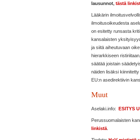
lausunnot,
tästä linkis
Lääkärin ilmoitusvelvol
ilmoitusoikeudesta ase
on esitetty runsasta kri
kansalaisten yksityisy
ja siitä aiheutuvaan oik
hierarkkiseen ristiriitaa
säätää joistain säädetyi
näiden lisäksi kiinnitett
EU:n asedirektiivin kan
Muut
Aselaki.info:
ESITYS 
Perussuomalaisten kann
linkistä
.
Tiedote:
HaV mietintö v