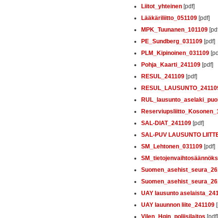
Liitot_yhteinen
[pdf]
Lääkäriliitto_051109
[pdf]
MPK_Tuunanen_101109
[pdf
PE_Sundberg_031109
[pdf]
PLM_Kipinoinen_031109
[pd
Pohja_Kaarti_241109
[pdf]
RESUL_241109
[pdf]
RESUL_LAUSUNTO_24110
RUL_lausunto_aselaki_puol
Reserviupsliitto_Kosonen_
SAL-DIAT_241109
[pdf]
SAL-PUV LAUSUNTO LIITT
SM_Lehtonen_031109
[pdf]
SM_tietojenvaihtosäännöks
Suomen_asehist_seura_26
Suomen_asehist_seura_26
UAY lausunto aselaista_24
UAY lauunnon liite_241109
[
Vilen_Hgin_poliisilaitos
[pdf]