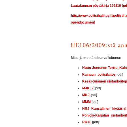
Lautakunnan pöytäkirja 191110 (pdf
http://www.poliisihallitus.fi/po
opendocument
HE106/2009:stä ann
Maa- ja metsätalousvaliokunta:
Huttu-Juntunen Terttu_Kai
Kainuun_poliisilaitos
[pdf]
Keski-Suomen riistanhoitopi
MJK_2
[pdf]
MKJ
[pdf]
MMM
[pdf]
NRJ_Kansallinen_kivääriy
Pohjois-Karjalan_riistanho
RKTL
[pdf]