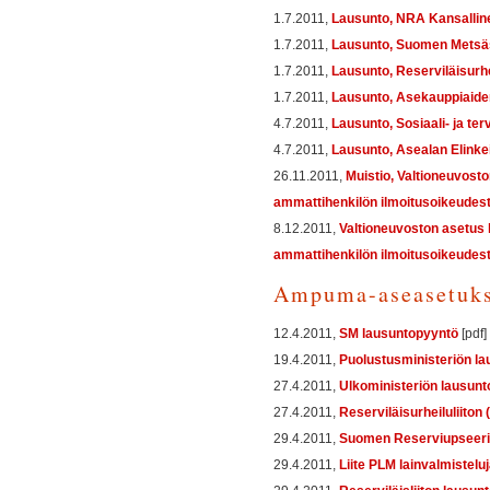
1.7.2011,
Lausunto, NRA Kansalline
1.7.2011,
Lausunto, Suomen Metsäst
1.7.2011,
Lausunto, Reserviläisurhei
1.7.2011,
Lausunto, Asekauppiaiden
4.7.2011,
Lausunto, Sosiaali- ja te
4.7.2011,
Lausunto, Asealan Elinkei
26.11.2011,
Muistio, Valtioneuvosto
ammattihenkilön ilmoitusoikeudest
8.12.2011,
Valtioneuvoston asetus 
ammattihenkilön ilmoitusoikeudes
Ampuma-aseasetukse
12.4.2011,
SM lausuntopyyntö
[pdf]
19.4.2011,
Puolustusministeriön la
27.4.2011,
Ulkoministeriön lausunt
27.4.2011,
Reserviläisurheiluliiton
29.4.2011,
Suomen Reserviupseeril
29.4.2011,
Liite PLM lainvalmistel