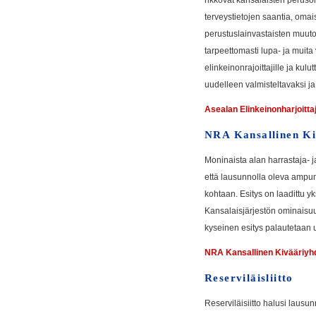
rikkovat kansalaisten peruso
terveystietojen saantia, oma
perustuslainvastaisten muutos
tarpeettomasti lupa- ja muita
elinkeinonrajoittajille ja kul
uudelleen valmisteltavaksi ja 
Asealan Elinkeinonharjoittaj
NRA Kansallinen Ki
Moninaista alan harrastaja- 
että lausunnolla oleva ampum
kohtaan. Esitys on laadittu y
Kansalaisjärjestön ominaisu
kyseinen esitys palautetaan u
NRA Kansallinen Kivääriyhd
Reserviläisliitto
Reserviläisiitto halusi lausun