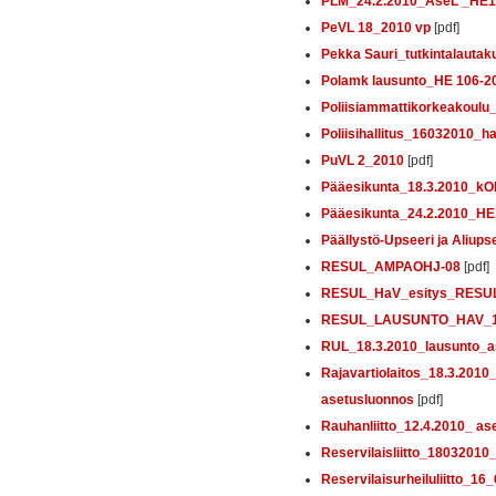
PLM_24.2.2010_AseL _HE
PeVL 18_2010 vp
[pdf]
Pekka Sauri_tutkintalautaku
Polamk lausunto_HE 106-2
Poliisiammattikorkeakoul
Poliisihallitus_16032010_ha
PuVL 2_2010
[pdf]
Pääesikunta_18.3.2010
Pääesikunta_24.2.2010_H
Päällystö-Upseeri ja Aliu
RESUL_AMPAOHJ-08
[pdf]
RESUL_HaV_esitys_RESU
RESUL_LAUSUNTO_HAV_18
RUL_18.3.2010_lausunto_a
Rajavartiolaitos_18.3.20
asetusluonnos
[pdf]
Rauhanliitto_12.4.2010_ as
Reservilaisliitto_18032010
Reservilaisurheiluliitto_16