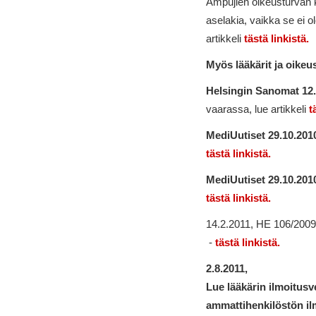
Ampujien oikeusturvan ka
aselakia, vaikka se ei ol
artikkeli
tästä linkistä.
Myös lääkärit ja oikeu
Helsingin Sanomat 12.
vaarassa, lue artikkeli
t
MediUutiset 29.10.201
tästä linkistä.
MediUutiset 29.10.201
tästä linkistä.
14.2.2011, HE 106/2009:
-
tästä linkistä.
2.8.2011,
Lue lääkärin ilmoitusv
ammattihenkilöstön il