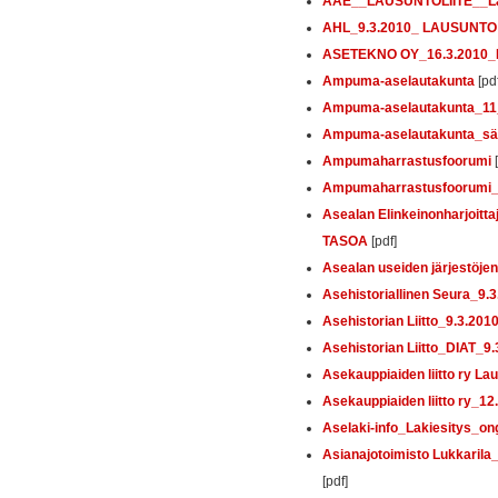
AAE__LAUSUNTOLIITE__Lak
AHL_9.3.2010_ LAUSUNTO
ASETEKNO OY_16.3.2010_E
Ampuma-aselautakunta
[pdf
Ampuma-aselautakunta_11
Ampuma-aselautakunta_sä
Ampumaharrastusfoorumi
[
Ampumaharrastusfoorumi_
Asealan Elinkeinonharjo
TASOA
[pdf]
Asealan useiden järjestöj
Asehistoriallinen Seura_9.
Asehistorian Liitto_9.3.
Asehistorian Liitto_DIAT_
Asekauppiaiden liitto ry La
Asekauppiaiden liitto ry_12.
Aselaki-info_Lakiesitys_
Asianajotoimisto Lukkarila
[pdf]