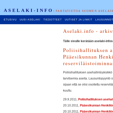
ASELAKI-INFO
| FAKTATIETOA SUOMEN ASELAI
ETUSIVU
UUSI ASELAKI
TIEDOTTEET
UUTISET JA LINKIT
LAUSUNNO
Aselaki.info - arkis
Tälle sivulle kerätään aselaki-infos
Poliisihallituksen 
Pääesikunnan Henki
reserviläistoiminn
Poliisihallituksen asehallintoyksikk
tarvitsemia aseita. Lausuntopyyntö 
sijaan että se olisi osoitettu reserv
kuultu.
29.9.2011,
Poliisihallituksen aseha
20.10.2011,
Pääesikunnan Henkilö
20.10.2011,
Pääesikunnan Henkilös