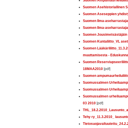
Suomen Ampumaurheiluliit
Suomen Asehistoriallinen
Suomen Aseseppien yhdisty
Suomen Ilma-aseharrastaja
Suomen Ilma-aseharrastaja
Suomen Jousimetsästäjäin l
Suomen Kuntaliitto_VL ase
Suomen Lääkäriliitto_11.3.
muuttamisesta - Eduskunna
Suomen Reserviupseeriliitt
18MAA2010
[pdf]
Suomen ampumaurheiluliitt
Suomussalmen Urheiluampuja
Suomussalmen Urheiluampuj
Suomussalmen urheiluampuj
03 2010
[pdf]
THL_18.2.2010_Lausunto_
Tehy ry_11.3.2010_ lausun
Tietosuojavaltuutettu_24