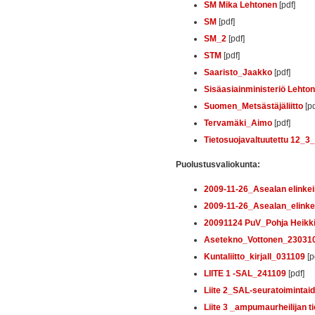
SM Mika Lehtonen
[pdf]
SM
[pdf]
SM_2
[pdf]
STM
[pdf]
Saaristo_Jaakko
[pdf]
Sisäasiainministeriö Lehto
Suomen_Metsästäjäliitto
[pd
Tervamäki_Aimo
[pdf]
Tietosuojavaltuutettu 12_3
Puolustusvaliokunta:
2009-11-26_Asealan elinkei
2009-11-26_Asealan_elinke
20091124 PuV_Pohja Heikk
Asetekno_Vottonen_23031
Kuntaliitto_kirjall_031109
[p
LIITE 1 -SAL_241109
[pdf]
Liite 2_SAL-seuratoimintai
Liite 3 _ampumaurheilijan ti