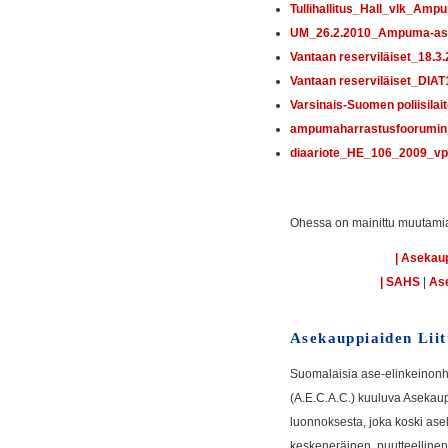
Tullihallitus_Hall_vlk_A
UM_26.2.2010_Ampuma-as
Vantaan reserviläiset_18
Vantaan reserviläiset_DI
Varsinais-Suomen poliisila
ampumaharrastusfoorumin_k
diaariote_HE_106_2009_vp
Ohessa on mainittu muutamia
| Asekaup
|
SAHS
|
Ase
Asekauppiaiden Liit
Suomalaisia ase-elinkeinonha
(A.E.C.A.C.) kuuluva Asekaupp
luonnoksesta, joka koski asel
keskeneräinen, puutteellinen 