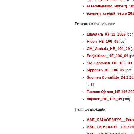
reserviläisliitto_Nyberg_1
suomen_asehist_seura 26
Perustuslakivaliokunta:
Eilavaara_03_11_2009
[pdf]
Hiden_HE_106_09
[pdf]
OM_Vanhala_HE_106_09
[p
Pohjalainen_HE_106_09
[pd
SM_Lehtonen_HE_106_09
[
Sipponen_HE_106_09
[pdf]
Suomen Kuntaliitto_24.2.2
[pdf]
Tuomas Ojanen_HE 106 20
Viljanen_HE_106_09
[pdf]
Hallintovaliokunta:
AAE_KALVOESITYS__Edusku
AAE_LAUSUNTO__Eduskunta