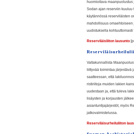
huomioitava maanpuolustus j
Sodan ajan reserviin kuuluu t
käytännössä reserviläisten om
mahdollisuus omaehtoiseen j
uudistuksella kohtuuttomasti 
Reserviläisliiton lausunto
[p
Reserviläisurheiluli
Valtakunnallista Maanpuolustu
liittyvää toimintaa järjestäv
saatteessan, että lakiluonnose
ristiriitoja muiden lakien kan
uudestaan ja, että tuleva lak
lisäysten ja korjausten jälk
asiantuntijajärjestöt, myös Re
jatkovalmistelussa.
Reserviläisurheiluliiton lau
Suomen Asehistorial