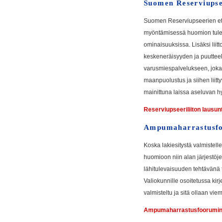
Suomen Reserviupsee
Suomen Reserviupseerien etuj
myöntämisessä huomion tulee
ominaisuuksissa. Lisäksi liitto
keskeneräisyyden ja puutteel
varusmiespalvelukseen, joka 
maanpuolustus ja siihen liit
mainittuna laissa aseluvan h
Reserviupseeriliiton lausun
Ampumaharrastusf
Koska lakiesitystä valmistelle
huomioon niin alan järjestö
lähitulevaisuuden tehtävänä t
Valiokunnille osoitetussa kir
valmisteltu ja sitä ollaan vi
Ampumaharrastusfoorumin 