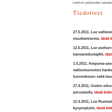
Linkit eri valiokuntien aselak
Tiedotteet
27.5.2011, Lue valti
muuttamisesta,
tästä l
12.5.2011, Lue aseharr
kansanedustajille,
täst
1.5.2011, Ampuma-asea
valtioneuvoston hank
luonnokseen sekä lau
27.4.2011, Uuden edus
perusteella,
tästä linki
12.4.2011, Lue Ruotsa
kysymyksiin,
tästä link