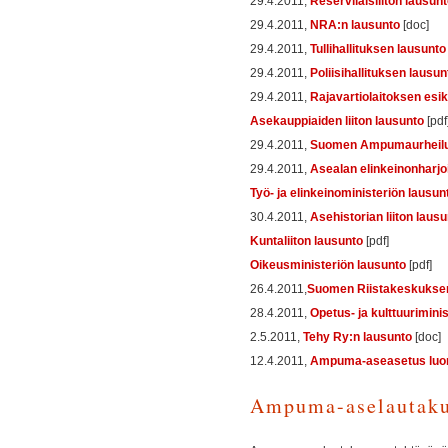
29.4.2011,
Reserviläisliiton lausun
29.4.2011,
NRA:n lausunto
[doc]
29.4.2011,
Tullihallituksen lausunto
29.4.2011,
Poliisihallituksen lausun
29.4.2011,
Rajavartiolaitoksen esi
Asekauppiaiden liiton lausunto
[pdf
29.4.2011,
Suomen Ampumaurheilul
29.4.2011,
Asealan elinkeinonharjoi
Työ- ja elinkeinoministeriön lausun
30.4.2011,
Asehistorian liiton laus
Kuntaliiton lausunto
[pd
Oikeusministeriön lausunto
[pdf]
26.4.2011,
Suomen Riistakeskuksen
28.4.2011,
Opetus- ja kulttuurimini
2.5.2011,
Tehy Ry:n lausunto
[doc]
12.4.2011,
Ampuma-aseasetus luo
Ampuma-aselautaku