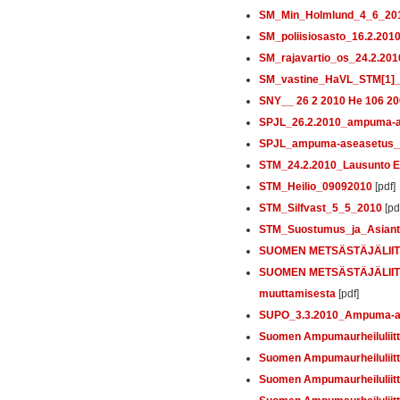
SM_Min_Holmlund_4_6_20
SM_poliisiosasto_16.2.201
SM_rajavartio_os_24.2.2
SM_vastine_HaVL_STM[1]
SNY__ 26 2 2010 He 106 2
SPJL_26.2.2010_ampuma-a
SPJL_ampuma-aseasetus_
STM_24.2.2010_Lausunto Ed
STM_Heilio_09092010
[pdf]
STM_Silfvast_5_5_2010
[pd
STM_Suostumus_ja_Asiantun
SUOMEN METSÄSTÄJÄLIITT
SUOMEN METSÄSTÄJÄLIITTO
muuttamisesta
[pdf]
SUPO_3.3.2010_Ampuma-as
Suomen Ampumaurheiluliitt
Suomen Ampumaurheiluliitt
Suomen Ampumaurheiluliitto