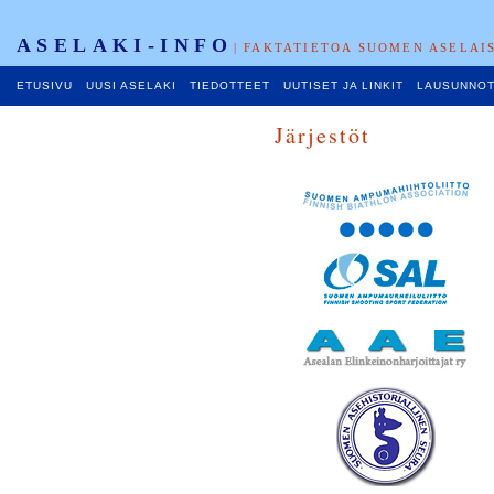
ASELAKI-INFO
| FAKTATIETOA SUOMEN ASELAI
ETUSIVU
UUSI ASELAKI
TIEDOTTEET
UUTISET JA LINKIT
LAUSUNNO
Järjestöt