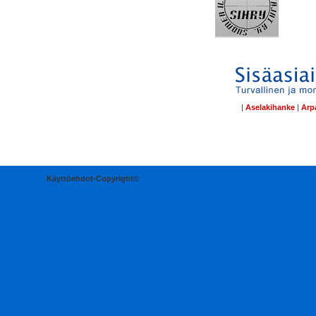
|
Aselakihanke
|
Arpa
Käyttöehdot-Copyright©